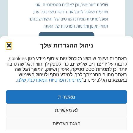
שליחת דיוור ישיר, וכן לצרכים סטטיסטיים. אני
מודע/ת שאוכל לבטל את הרישום שלי בכל עת,
ושעל מדיניות מסירת הפרטים שלי והשימוש בהם
תחול
תקנון ומדיניות הפרטיות של האתר
.
גיל תחזור אליי
ניהול ההגדרות שלך
באתר זה נעשה שימוש בטכנולוגיות איסוף מידע כגון Cookies,
לרבות על ידי צדדים שלישיים, כדי לספק לך חוויית גלישה טובה
יותר וכן למטרות סטטיסטיקה, איפיון ושיווק. המשך הגלישה
באתר מהווה הסכמתך לכך. למידע נוסף ולניהול השימוש
באמצעים הללו, עיינו ב־
מדיניות הפרטיות המעודכנת שלנו
.
מאשר.ת
© גיל למצוות
דפנה דלמדה - עיצוב ובניית
אתרי וורדפרס מקצועיים
לא מאשר.ת
הצגת העדפות